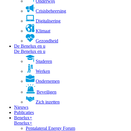
Onderwijs
Crisisbeheersing
Digitalisering
Klimaat
Gezondheid
De Benelux en u
De Benelux en u
Studeren
Werken
Ondernemen
Beveiligen
Zich inzetten
Nieuws
Publicaties
Benelux+
Benelux+
Pentalateral Energy Forum