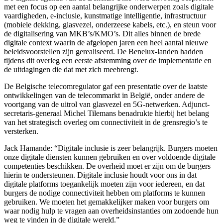
met een focus op een aantal belangrijke onderwerpen zoals digitale
vaardigheden, e-inclusie, kunstmatige intelligentie, infrastructuur
(mobiele dekking, glasvezel, onderzeese kabels, etc.), en steun voor
de digitalisering van MKB’s/KMO’s. Dit alles binnen de brede
digitale context waarin de afgelopen jaren een heel aantal nieuwe
beleidsvoorstellen zijn gerealiseerd. De Benelux-landen hadden
tijdens dit overleg een eerste afstemming over de implementatie en
de uitdagingen die dat met zich meebrengt.
De Belgische telecomregulator gaf een presentatie over de laatste
ontwikkelingen van de telecommarkt in België, onder andere de
voortgang van de uitrol van glasvezel en 5G-netwerken. Adjunct-
secretaris-generaal Michel Tilemans benadrukte hierbij het belang
van het strategisch overleg om connectiviteit in de grensregio’s te
versterken.
Jack Hamande: “Digitale inclusie is zeer belangrijk. Burgers moeten
onze digitale diensten kunnen gebruiken en over voldoende digitale
competenties beschikken. De overheid moet er zijn om de burgers
hierin te ondersteunen. Digitale inclusie houdt voor ons in dat
digitale platforms toegankelijk moeten zijn voor iedereen, en dat
burgers de nodige connectiviteit hebben om platforms te kunnen
gebruiken. We moeten het gemakkelijker maken voor burgers om
waar nodig hulp te vragen aan overheidsinstanties om zodoende hun
weg te vinden in de digitale wereld.”