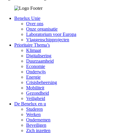
Benelux Unie
Over ons
Onze organisatie
Laboratorium voor Europa
Vlaggenschipprojecten
Prioritaire Thema’s
Klimaat
Digitalisering
Duurzaamheid
Economie
Onderwijs
Energie
Crisisbeheersing
Mobiliteit
Gezondheid
Veiligheid
De Benelux en u
Studeren
Werken
Ondernemen
Beveiligen
Zich inzetten