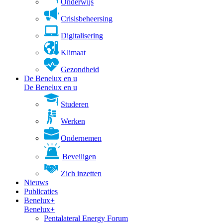
Onderwijs
Crisisbeheersing
Digitalisering
Klimaat
Gezondheid
De Benelux en u
De Benelux en u
Studeren
Werken
Ondernemen
Beveiligen
Zich inzetten
Nieuws
Publicaties
Benelux+
Benelux+
Pentalateral Energy Forum