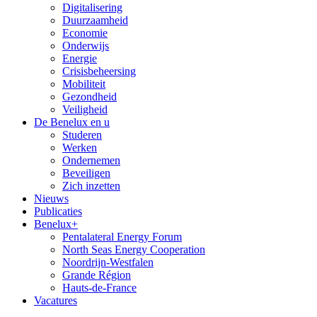
Digitalisering
Duurzaamheid
Economie
Onderwijs
Energie
Crisisbeheersing
Mobiliteit
Gezondheid
Veiligheid
De Benelux en u
Studeren
Werken
Ondernemen
Beveiligen
Zich inzetten
Nieuws
Publicaties
Benelux+
Pentalateral Energy Forum
North Seas Energy Cooperation
Noordrijn-Westfalen
Grande Région
Hauts-de-France
Vacatures