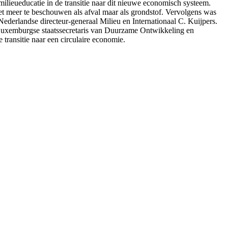
ilieueducatie in de transitie naar dit nieuwe economisch systeem.
t meer te beschouwen als afval maar als grondstof. Vervolgens was
ederlandse directeur-generaal Milieu en Internationaal C. Kuijpers.
 Luxemburgse staatssecretaris van Duurzame Ontwikkeling en
 transitie naar een circulaire economie.