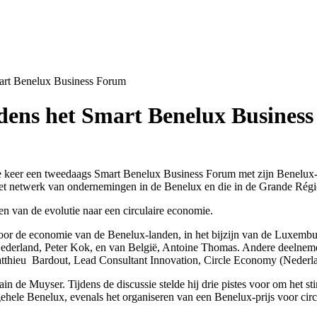
mart Benelux Business Forum
ijdens het Smart Benelux Busines
keer een tweedaags Smart Benelux Business Forum met zijn Benelux-p
et netwerk van ondernemingen in de Benelux en die in de Grande Régio
en van de evolutie naar een circulaire economie.
voor de economie van de Benelux-landen, in het bijzijn van de Luxembu
ederland, Peter Kok, en van België, Antoine Thomas. Andere deelnemer
atthieu Bardout, Lead Consultant Innovation, Circle Economy (Nederl
lain de Muyser. Tijdens de discussie stelde hij drie pistes voor om het s
gehele Benelux, evenals het organiseren van een Benelux-prijs voor cir