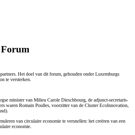
s Forum
artners. Het doel van dit forum, gehouden onder Luxemburgs
n te versterken.
rgse minister van Milieu Carole Dieschbourg, de adjunct-secretaris-
s waren Romain Poulles, voorzitter van de Cluster EcoInnovation,
and).
timuleren van circulaire economie te versnellen: het creëren van een
culaire economie.