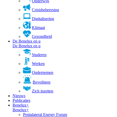
Onderwijs
Crisisbeheersing
Digitalisering
Klimaat
Gezondheid
De Benelux en u
De Benelux en u
Studeren
Werken
Ondernemen
Beveiligen
Zich inzetten
Nieuws
Publicaties
Benelux+
Benelux+
Pentalateral Energy Forum