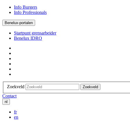
Info Burgers
Info Professionals
Benelux-portalen
Startpunt grensarbeider
Benelux IDRO
Zoekveld
Zoekveld
Contact
nl
fr
en