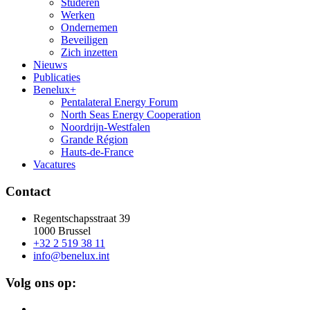
Studeren
Werken
Ondernemen
Beveiligen
Zich inzetten
Nieuws
Publicaties
Benelux+
Pentalateral Energy Forum
North Seas Energy Cooperation
Noordrijn-Westfalen
Grande Région
Hauts-de-France
Vacatures
Contact
Regentschapsstraat 39
1000 Brussel
+32 2 519 38 11
info@benelux.int
Volg ons op: