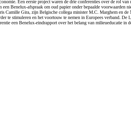
omie. Een eerste project waren de drie conferenties over de rol van m
n een Benelux-afspraak om oud papier onder bepaalde voorwaarden nie
aris Camille Gira, zijn Belgische collega minister M.C. Marghem en de N
erder te stimuleren en het voortouw te nemen in Europees verband. De
erentie een Benelux-eindrapport over het belang van milieueducatie in de