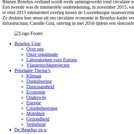
Binnen Benelux-verband wordt reeds samengewerkt rond circulaire econ
Een tweede was de ministeriële ondertekening, in november 2015, va
er eind 2015 ministerieel overleg tussen de Luxemburgse staatssecret
Ze drukten hun steun uit om circulaire economie in Benelux-kader v
Infrastructuur, Camille Gira, ontving in mei 2016 tijdens een slotconf
Benelux Unie
Over ons
Onze organisatie
Laboratorium voor Europa
Vlaggenschipprojecten
Prioritaire Thema’s
Klimaat
Digitalisering
Duurzaamheid
Economie
Onderwijs
Energie
Crisisbeheersing
Mobiliteit
Gezondheid
Veiligheid
De Benelux en u