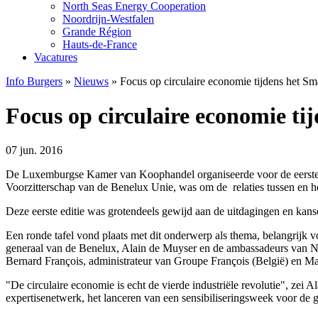
North Seas Energy Cooperation
Noordrijn-Westfalen
Grande Région
Hauts-de-France
Vacatures
Info Burgers
»
Nieuws
»
Focus op circulaire economie tijdens het S
Focus op circulaire economie t
07 jun. 2016
De Luxemburgse Kamer van Koophandel organiseerde voor de eerste 
Voorzitterschap van de Benelux Unie, was om de relaties tussen en h
Deze eerste editie was grotendeels gewijd aan de uitdagingen en kans
Een ronde tafel vond plaats met dit onderwerp als thema, belangrijk 
generaal van de Benelux, Alain de Muyser en de ambassadeurs van N
Bernard François, administrateur van Groupe François (België) en M
"De circulaire economie is echt de vierde industriële revolutie", zei A
expertisenetwerk, het lanceren van een sensibiliseringsweek voor de 