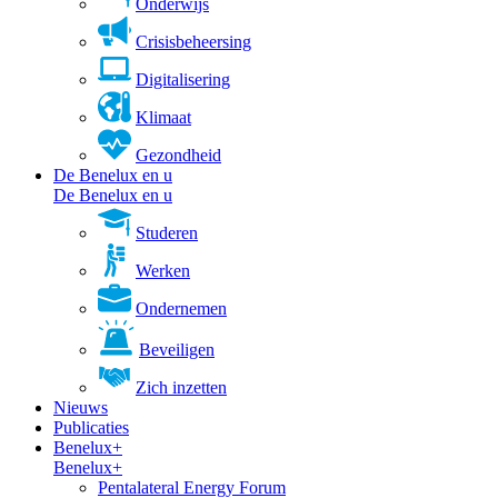
Onderwijs
Crisisbeheersing
Digitalisering
Klimaat
Gezondheid
De Benelux en u
De Benelux en u
Studeren
Werken
Ondernemen
Beveiligen
Zich inzetten
Nieuws
Publicaties
Benelux+
Benelux+
Pentalateral Energy Forum