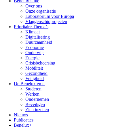
Benelux Unie
Over ons
Onze organisatie
Laboratorium voor Europa
Vlaggenschipprojecten
Prioritaire Thema’s
Klimaat
Digitalisering
Duurzaamheid
Economie
Onderwijs
Energie
Crisisbeheersing
Mobiliteit
Gezondheid
Veiligheid
De Benelux en u
Studeren
Werken
Ondernemen
Beveiligen
Zich inzetten
Nieuws
Publicaties
Benelux+